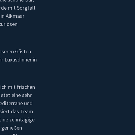
rde mit Sorgfalt
 in Alkmaar
xuriösen
unseren Gästen
r Luxusdinner in
lich mit frischen
ietet eine sehr
editerrane und
isiert das Team
 eine zehntägige
 genießen