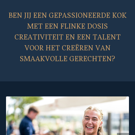
BEN JIJ EEN GEPASSIONEERDE KOK
MET EEN FLINKE DOSIS
CREATIVITEIT EN EEN TALENT
VOOR HET CREËREN VAN
SMAAKVOLLE GERECHTEN?